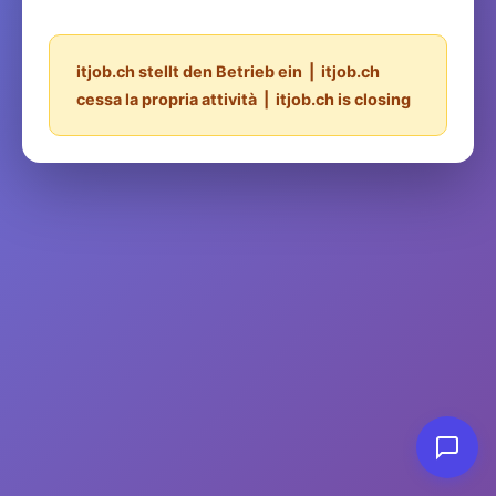
itjob.ch stellt den Betrieb ein | itjob.ch
cessa la propria attività | itjob.ch is closing