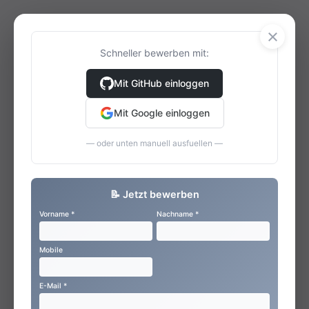
×
Schneller bewerben mit:
Mit GitHub einloggen
Mit Google einloggen
— oder unten manuell ausfuellen —
📝 Jetzt bewerben
Vorname *
Nachname *
Mobile
E-Mail *