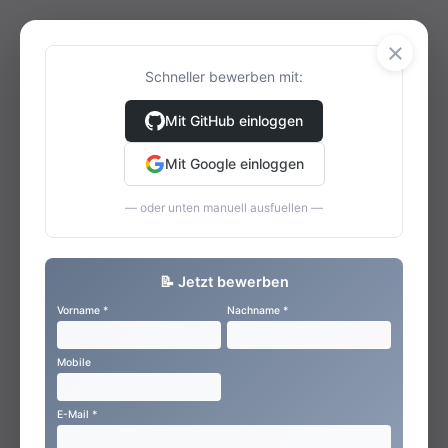
×
Schneller bewerben mit:
Mit GitHub einloggen
Mit Google einloggen
— oder unten manuell ausfuellen —
📝 Jetzt bewerben
Vorname *
Nachname *
Mobile
E-Mail *