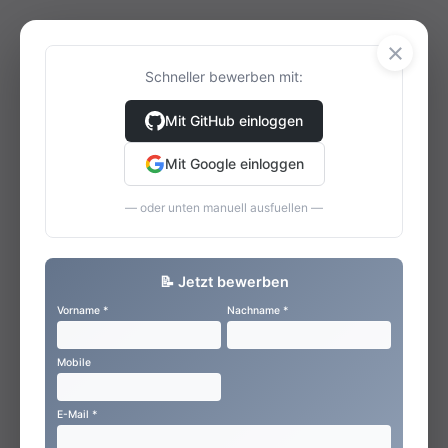
×
Schneller bewerben mit:
Mit GitHub einloggen
Mit Google einloggen
— oder unten manuell ausfuellen —
📝 Jetzt bewerben
Vorname *
Nachname *
Mobile
E-Mail *