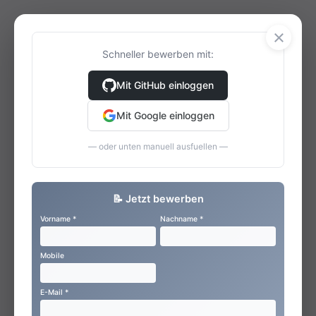
×
Schneller bewerben mit:
Mit GitHub einloggen
Mit Google einloggen
— oder unten manuell ausfuellen —
📝 Jetzt bewerben
Vorname *
Nachname *
Mobile
E-Mail *