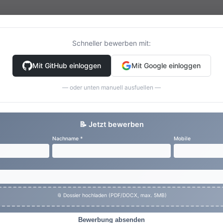
Schneller bewerben mit:
Mit GitHub einloggen
Mit Google einloggen
— oder unten manuell ausfuellen —
📝 Jetzt bewerben
Nachname *
Mobile
📎 Dossier hochladen (PDF/DOCX, max. 5MB)
Bewerbung absenden