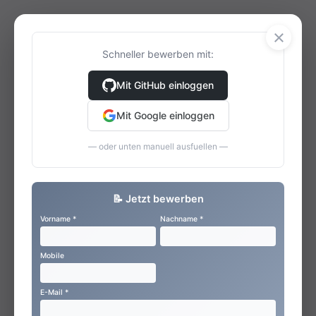
×
Schneller bewerben mit:
Mit GitHub einloggen
Mit Google einloggen
— oder unten manuell ausfuellen —
📝 Jetzt bewerben
Vorname *
Nachname *
Mobile
E-Mail *