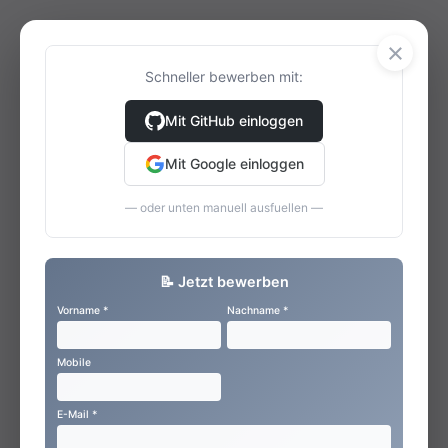
×
Schneller bewerben mit:
Mit GitHub einloggen
Mit Google einloggen
— oder unten manuell ausfuellen —
📝 Jetzt bewerben
Vorname *
Nachname *
Mobile
E-Mail *