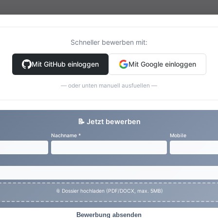
Schneller bewerben mit:
Mit GitHub einloggen
Mit Google einloggen
— oder unten manuell ausfuellen —
📝 Jetzt bewerben
Nachname *
Mobile
📎 Dossier hochladen (PDF/DOCX, max. 5MB)
Bewerbung absenden