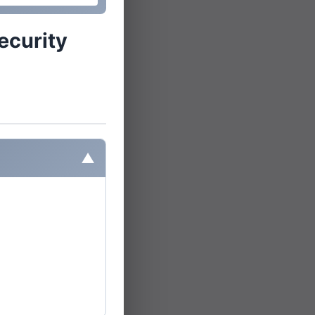
ecurity
▼