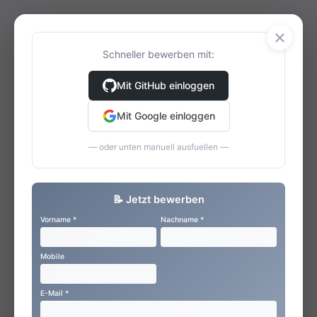
×
Schneller bewerben mit:
Mit GitHub einloggen
Mit Google einloggen
— oder unten manuell ausfuellen —
📝 Jetzt bewerben
Vorname *
Nachname *
Mobile
E-Mail *