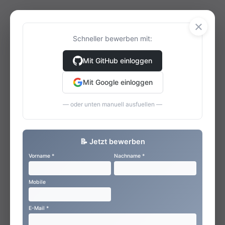
×
Schneller bewerben mit:
Mit GitHub einloggen
Mit Google einloggen
— oder unten manuell ausfuellen —
📝 Jetzt bewerben
Vorname *
Nachname *
Mobile
E-Mail *