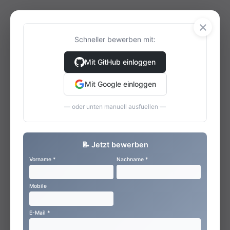
×
Schneller bewerben mit:
Mit GitHub einloggen
Mit Google einloggen
— oder unten manuell ausfuellen —
📝 Jetzt bewerben
Vorname *
Nachname *
Mobile
E-Mail *