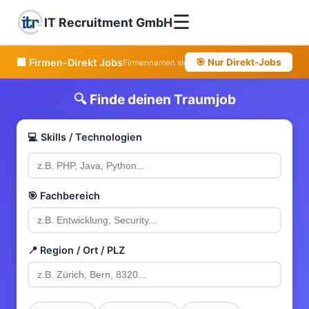
☰
IT Recruitment GmbH
🏢 Firmen-Direkt Jobs
🎯 Nur Direkt-Jobs
Firmennamen sichtbar • Direkter Kontakt
🔍 Finde deinen Traumjob
💻 Skills / Technologien
🎯 Fachbereich
📍 Region / Ort / PLZ