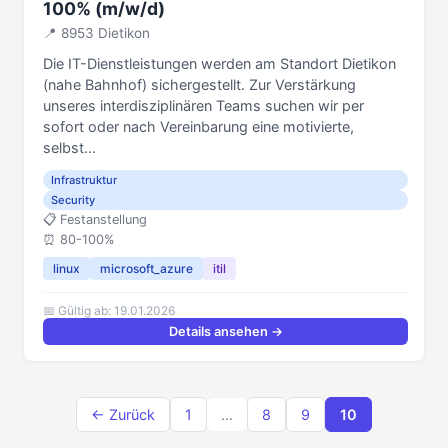
100% (m/w/d)
📍 8953 Dietikon
Die IT-Dienstleistungen werden am Standort Dietikon
(nahe Bahnhof) sichergestellt. Zur Verstärkung
unseres interdisziplinären Teams suchen wir per
sofort oder nach Vereinbarung eine motivierte,
selbst...
Infrastruktur
Security
📋 Festanstellung
⏰️ 80-100%
linux
microsoft_azure
itil
📅 Gültig ab: 19.01.2026
Details ansehen →
← Zurück
1
…
8
9
10